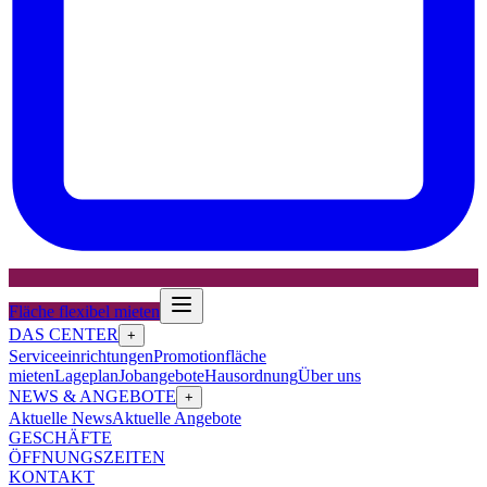
Fläche flexibel mieten
DAS CENTER
+
Serviceeinrichtungen
Promotionfläche
mieten
Lageplan
Jobangebote
Hausordnung
Über uns
NEWS & ANGEBOTE
+
Aktuelle News
Aktuelle Angebote
GESCHÄFTE
ÖFFNUNGSZEITEN
KONTAKT