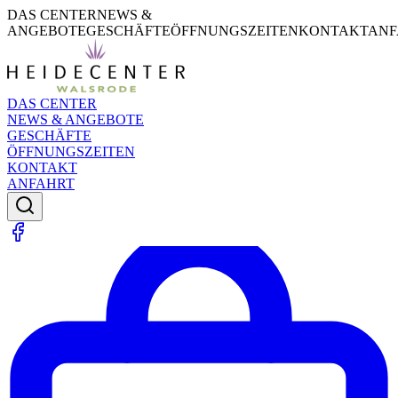
DAS CENTER
NEWS &
ANGEBOTE
GESCHÄFTE
ÖFFNUNGSZEITEN
KONTAKT
ANF
DAS CENTER
NEWS & ANGEBOTE
GESCHÄFTE
ÖFFNUNGSZEITEN
KONTAKT
ANFAHRT