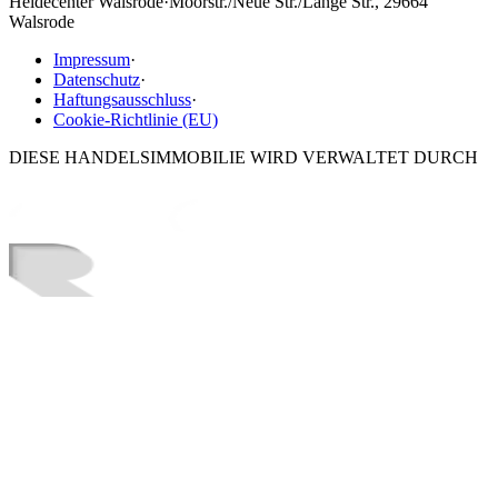
Heidecenter Walsrode
·
Moorstr./Neue Str./Lange Str., 29664
Walsrode
Impressum
·
Datenschutz
·
Haftungsausschluss
·
Cookie-Richtlinie (EU)
DIESE HANDELSIMMOBILIE WIRD VERWALTET DURCH