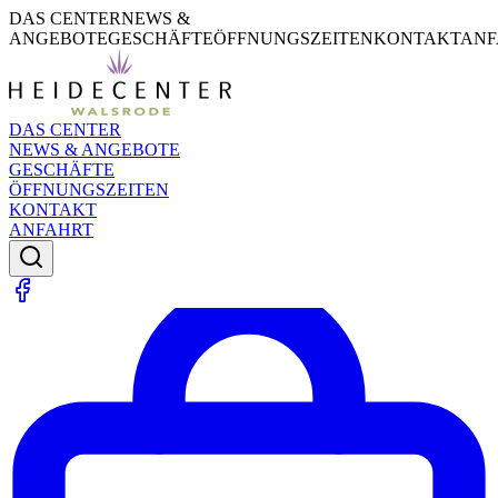
DAS CENTER
NEWS &
ANGEBOTE
GESCHÄFTE
ÖFFNUNGSZEITEN
KONTAKT
ANF
DAS CENTER
NEWS & ANGEBOTE
GESCHÄFTE
ÖFFNUNGSZEITEN
KONTAKT
ANFAHRT