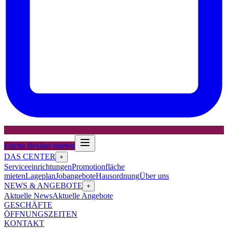
Fläche flexibel mieten
DAS CENTER
+
Serviceeinrichtungen
Promotionfläche
mieten
Lageplan
Jobangebote
Hausordnung
Über uns
NEWS & ANGEBOTE
+
Aktuelle News
Aktuelle Angebote
GESCHÄFTE
ÖFFNUNGSZEITEN
KONTAKT